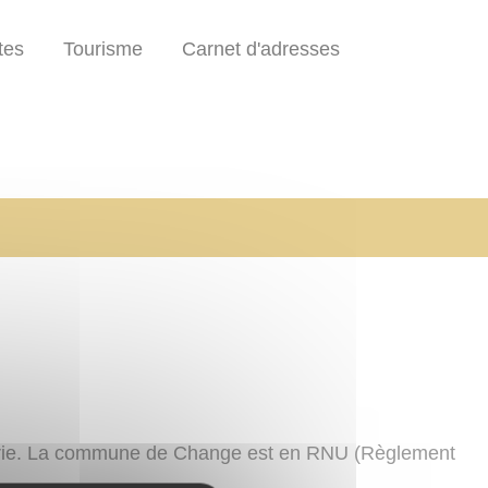
tes
Tourisme
Carnet d'adresses
irie. La commune de Change est en RNU (Règlement