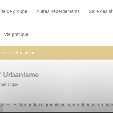
îte de groupe
Autres hébergements
Salle des fê
Vie pratique
Urbanisme
ueil
Urbanisme
hématique
outes les demandes d'urbanisme sont à déposer en ma