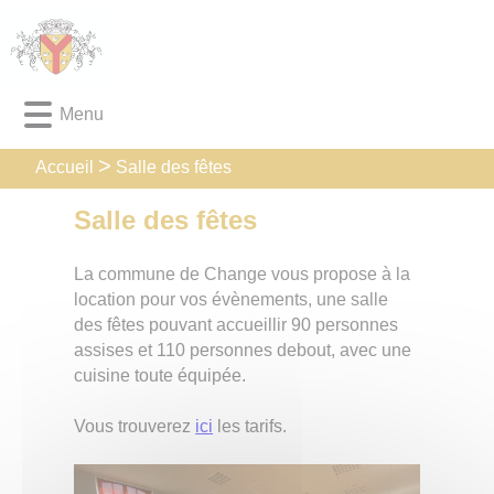
Lien
Lien
Lien
Lien
Panneau de gestion des cookies
d'accès
d'accès
d'accès
d'accès
rapide
rapide
rapide
rapide
au
au
à
au
Menu
menu
contenu
la
pied
principal
recherche
de
page
Salle des fêtes
Accueil
Salle des fêtes
La commune de Change vous propose à la
location pour vos évènements, une salle
des fêtes pouvant accueillir 90 personnes
assises et 110 personnes debout, avec une
cuisine toute équipée.
Vous trouverez
ici
les tarifs.