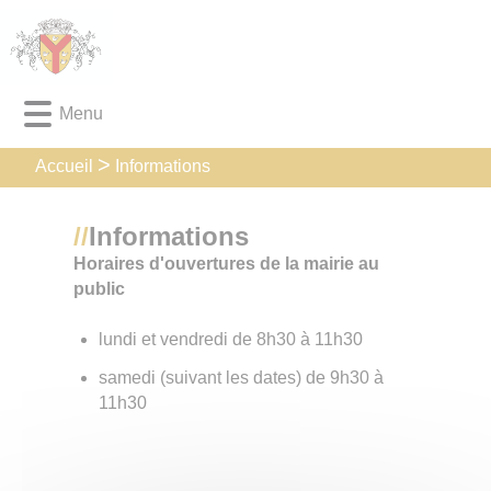
Lien
Lien
Lien
Lien
Panneau de gestion des cookies
d'accès
d'accès
d'accès
d'accès
rapide
rapide
rapide
rapide
au
au
à
au
Menu
menu
contenu
la
pied
principal
recherche
de
page
Informations
Accueil
Informations
Horaires d'ouvertures de la mairie au
public​​​​​​​
lundi et vendredi de 8h30 à 11h30
samedi (suivant les dates) de 9h30 à
11h30