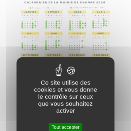
Ce site utilise des
cookies et vous donne
le contrôle sur ceux
Téléphone
: 03.85.91.13.44
que vous souhaitez
activer
Mail
: mairiedechange@orange.fr
Tout accepter