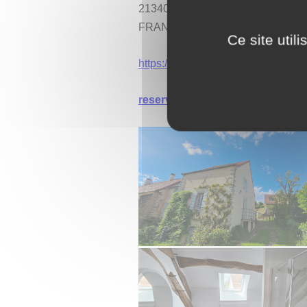
21340 Change
FRANCE
Ce site util
https://levigneron.net/
reservationlevigneron@yahoo.