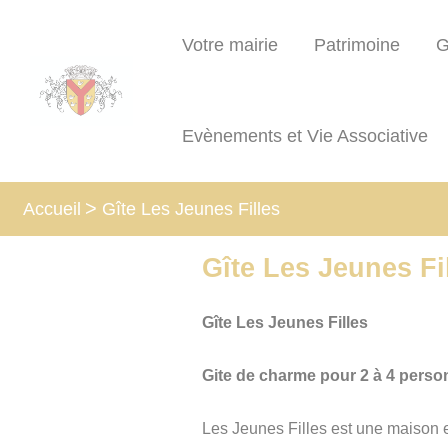
Lien
Lien
Lien
Lien
Panneau de gestion des cookies
d'accès
d'accès
d'accès
d'accès
Votre mairie
Patrimoine
G
rapide
rapide
rapide
rapide
au
au
à
au
menu
contenu
la
pied
Evènements et Vie Associative
principal
recherche
de
page
Gîte Les Jeunes Filles
Accueil
Gîte Les Jeunes Fi
Gîte Les Jeunes Filles
Gite de charme pour 2 à 4 pers
Les Jeunes Filles est une maison e