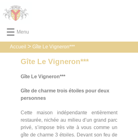
Lien
Lien
Lien
Lien
Panneau de gestion des cookies
d'accès
d'accès
d'accès
d'accès
rapide
rapide
rapide
rapide
au
au
à
au
Menu
menu
contenu
la
pied
principal
recherche
de
page
Gîte Le Vigneron***
Accueil
Gîte Le Vigneron***
Gîte Le Vigneron***
Gîte de charme trois étoiles pour deux
personnes
Cette maison indépendante entièrement
restaurée, nichée au milieu d’un grand parc
privé, s’impose très vite à vous comme un
gîte de charme 3 étoiles. Devant son feu de