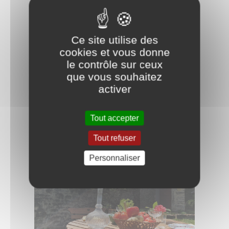
+33 (0)6 77 70 78 46 (Delphine)
+33 (0)6 14 48 39 42 (Stéphane)
Ce site utilise des
cookies et vous donne
Le Haut de Change
le contrôle sur ceux
21340 Change
que vous souhaitez
FRANCE
activer
https://levigneron.net/
Tout accepter
reservationlevigneron@yahoo.com
Tout refuser
Personnaliser