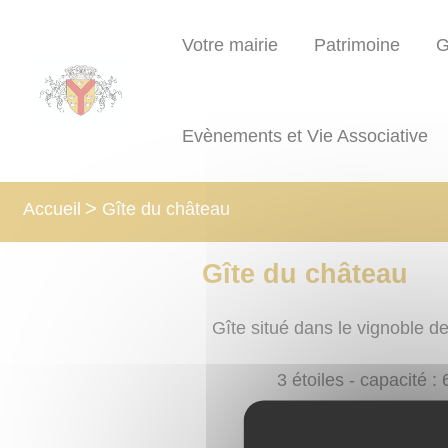
Lien
Lien
Lien
Lien
Panneau de gestion des cookies
d'accès
d'accès
d'accès
d'accès
Votre mairie
Patrimoine
G
rapide
rapide
rapide
rapide
au
au
à
au
menu
contenu
la
pied
Evènements et Vie Associative
principal
recherche
de
page
Gîte du château
Accueil
Gîte du château
Gîte situé dans le vignoble 
3 étoiles - capacité : 
Adresse : 4, rue de Rê