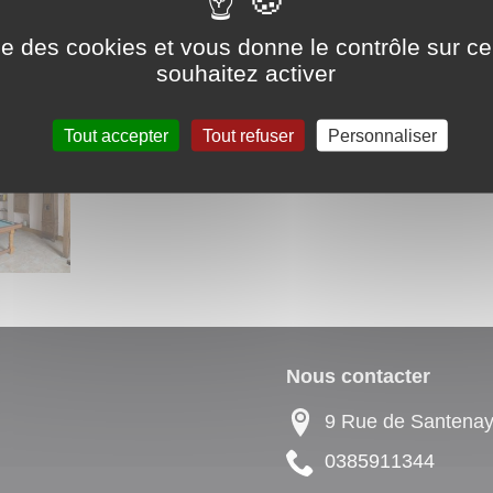
ise des cookies et vous donne le contrôle sur 
souhaitez activer
AU
. Tél. : 0668681729 -
mireill
e
nouveau
29@
gmail.com
Tout accepter
Tout refuser
Personnaliser
Nous contacter
9 Rue de Santen
4431195830