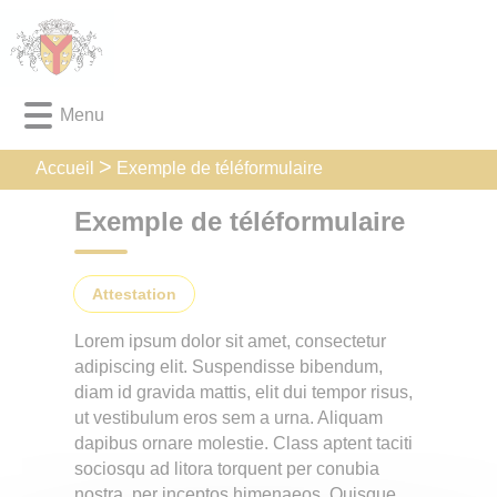
Lien
Lien
Lien
Lien
Panneau de gestion des cookies
d'accès
d'accès
d'accès
d'accès
rapide
rapide
rapide
rapide
au
au
à
au
Menu
menu
contenu
la
pied
principal
recherche
de
page
Exemple de téléformulaire
Accueil
Exemple de téléformulaire
attestation
Lorem ipsum dolor sit amet, consectetur
adipiscing elit. Suspendisse bibendum,
diam id gravida mattis, elit dui tempor risus,
ut vestibulum eros sem a urna. Aliquam
dapibus ornare molestie. Class aptent taciti
sociosqu ad litora torquent per conubia
nostra, per inceptos himenaeos. Quisque