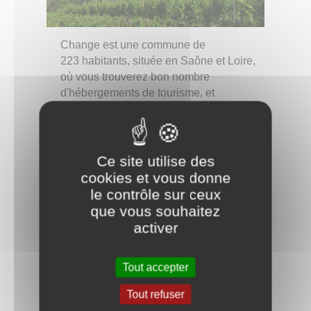
Change est une commune de
223 habitants, située en Saône et Loire,
où vous trouverez bon nombre
d'hébergements de tourisme, et
viticulteurs de la Haute Côte de Beaune.
En explorant notre site, vous trouverez
toutes les informations nécessaires pour
Ce site utilise des
passer un agréable moment dans notre
cookies et vous donne
petit village.
le contrôle sur ceux
que vous souhaitez
Bonne visite
activer
Tout accepter
Retour à l'accueil
Tout refuser
Partagez