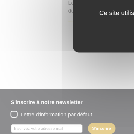
Lorem ipsum dolor sit amet,
dui tempor risus, ut vestib
Ce site util
S'inscrire à notre newsletter
Lettre d'information par défaut
S'inscrire