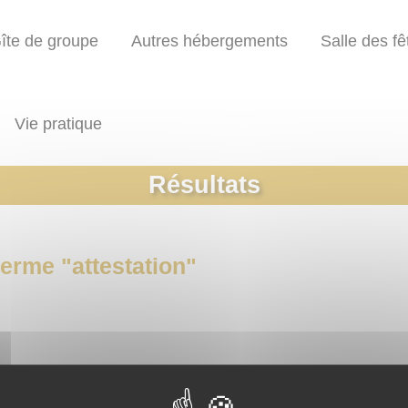
îte de groupe
Autres hébergements
Salle des fê
Vie pratique
Résultats
terme "
attestation
"
e