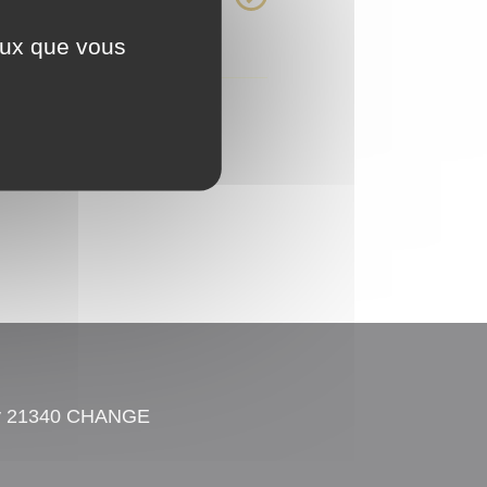
id gravida mattis, elit
lass aptent ...
ceux que vous
ay 21340 CHANGE